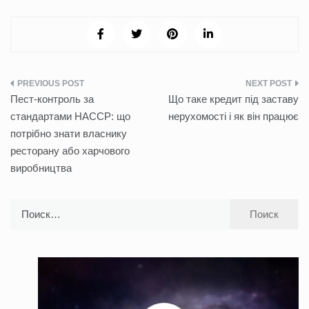
Навигация
Пест-контроль за
Що таке кредит під заставу
по
стандартами HACCP: що
нерухомості і як він працює
потрібно знати власнику
записям
ресторану або харчового
виробництва
Найти: