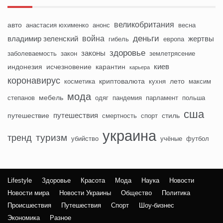
великобритания
авто
анастасия юхименко
анонс
весна
деньги
война
владимир зеленский
жертвы
гибель
европа
здоровье
законы
заболеваемость
закон
землетрясение
киев
индонезия
исчезновение
карантин
карьера
коронавирус
криптовалюта
лето
косметика
кухня
максим
мода
мебель
степанов
одяг
пандемия
парламент
польша
сша
путешествия
путешествие
стиль
смертность
спорт
украина
туризм
тренд
убийство
учёные
футбол
Lifestyle
Здоровье
Красота
Мода
Наука
Новости
Новости мира
Новости Украины
Общество
Политика
Происшествия
Путешествия
Спорт
Шоу-бизнес
Экономика
Разное