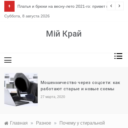
Перейти
ло
Платья и брюки на весну-лето 2021-го: привет из 80-х
к
Суббота, 8 августа 2026
содержимому
Мій Край
Мошенничество через соцсети: как
работают старые и новые схемы
27 марта, 2020
Главная
»
Разное
»
Почему у стиральной