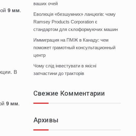
ваших очей
ной
9 мм
.
Еволюція «безшумних» ланцюгів: чому
Ramsey Products Corporation є
стандартом для склоформуючих машин
Иммиграция на ПМЖ в Канаду: чем
поможет грамотный консультационный
центр
Чому слід інвестувати в якісні
кции. В
запчастини до тракторів
Свежие Комментарии
ной
9 мм
.
Архивы