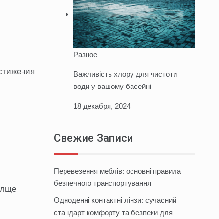
Разное
остижения
Важливість хлору для чистоти
води у вашому басейні
18 декабря, 2024
Свежие Записи
Перевезення меблів: основні правила
безпечного транспортування
олще
Одноденні контактні лінзи: сучасний
стандарт комфорту та безпеки для