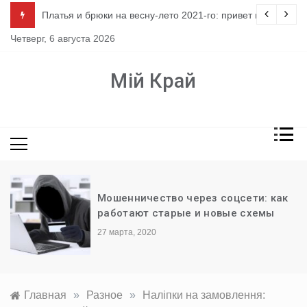
Перейти
ло
Платья и брюки на весну-лето 2021-го: привет из 80-х
к
Четверг, 6 августа 2026
содержимому
Мій Край
Мошенничество через соцсети: как
работают старые и новые схемы
27 марта, 2020
Главная
»
Разное
»
Наліпки на замовлення: