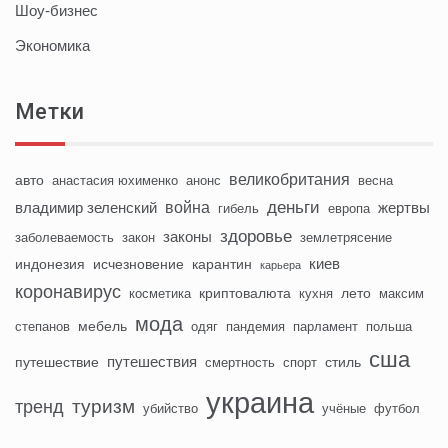
Шоу-бизнес
Экономика
Метки
великобритания
авто
анастасия юхименко
анонс
весна
деньги
война
владимир зеленский
жертвы
гибель
европа
здоровье
законы
заболеваемость
закон
землетрясение
киев
индонезия
исчезновение
карантин
карьера
коронавирус
криптовалюта
лето
косметика
кухня
максим
мода
мебель
степанов
одяг
пандемия
парламент
польша
сша
путешествия
путешествие
стиль
смертность
спорт
украина
туризм
тренд
убийство
учёные
футбол