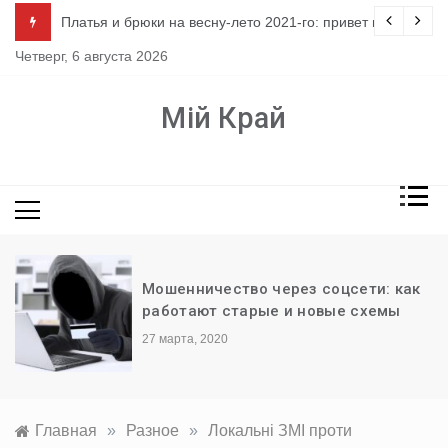
Перейти
ло
Платья и брюки на весну-лето 2021-го: привет из 80-х
к
Четверг, 6 августа 2026
содержимому
Мій Край
Мошенничество через соцсети: как
работают старые и новые схемы
27 марта, 2020
Главная
»
Разное
»
Локальні ЗМІ проти