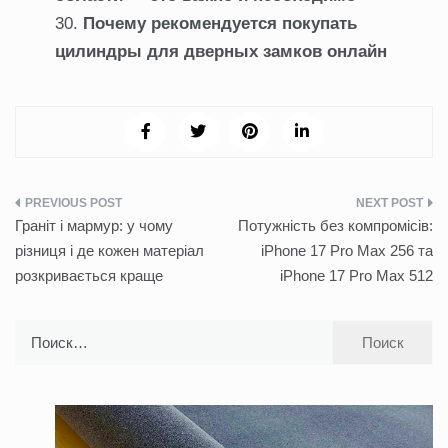
Почему рекомендуется покупать
цилиндры для дверных замков онлайн
Навигация
Граніт і мармур: у чому
Потужність без компромісів:
по
різниця і де кожен матеріал
iРhone 17 Рro Мax 256 та
розкривається краще
iРhone 17 Рro Мax 512
записям
Найти: