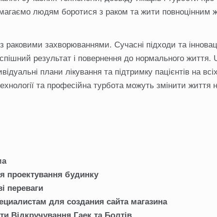
омагаємо людям боротися з раком та жити повноцінним 
і з раковими захворюваннями. Сучасні підходи та інноваці
успішний результат і повернення до нормального життя. 
відуальні плани лікування та підтримку пацієнтів на всі
 технології та професійна турбота можуть змінити життя 
ма
ля проектування будинку
ві переваги
ециалистам для создания сайта магазина
ти Відкручування Гаек та Болтів