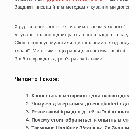
Завдяки інноваційним методам лікування ми доп
Хірургія в онкології є ключовим етапом у боротьб
лікуванні значно підвищують шанси пацієнтів на 
Clinic пропонує мультидисциплінарний підхід, інди
терапії. Ми віримо, що рання діагностика, новітні
Зробіть крок до здоров’я разом із нами!
Читайте Також:
Кровельные материалы для вашего до
Чому слід звертатися до спеціалістів д
Розвиваючі ігри для дітей та їхні ключо
Почему стоит обратиться к опытным сп
Таємниця Надійних З’єднань: Як Зупини