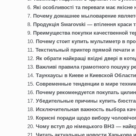
Які особливості та переваги має якісне
Почему домашнее мыловарение являет
Продукція Swarovski — втілення краси та
Преимущества покупки качественной те
Почему стоит купить мультиметр в пр
Текстильный принтер прямой печати и 
Як обрати найкращі вхідні двері в кот
Важливі правила грамотного пошуку р
Таунхаусы в Киеве и Киевской Област
Современные тенденции в мире техни
Почему рекомендуется покупать цили
Убедительные причины купить бюстга
Исключительная важность выбора кач
Корисні поради щодо вибору чоловічо
Чому вступ до німецького ВНЗ — найк
Читать актуальные новости Харькова 