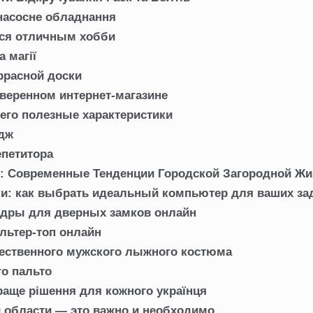
 насосне обладнання
ся отличным хобби
 магії
ррасной доски
оверенном интернет-магазине
его полезные характеристики
едж
епетитора
и: Современные Тенденции Городской Загородной Жи
ки: как выбрать идеальный компьютер для ваших за
ндры для дверных замков онлайн
льтер-топ онлайн
ественного мужского лыжного костюма
го пальто
раще рішення для кожного українця
и области — это важно и необходимо