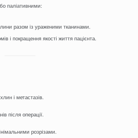
або паліативними:
хлини разом із ураженими тканинами.
ів і покращення якості життя пацієнта.
лин і метастазів.
ів після операції.
мінімальними розрізами.