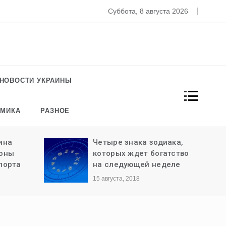
то известно о новом штамме коронавируса «Омикрон»
Суббота, 8 августа 2026
НОВОСТИ УКРАИНЫ
ОМИКА
РАЗНОЕ
ина
Четыре знака зодиака,
роны
которых ждет богатство
порта
на следующей неделе
15 августа, 2018