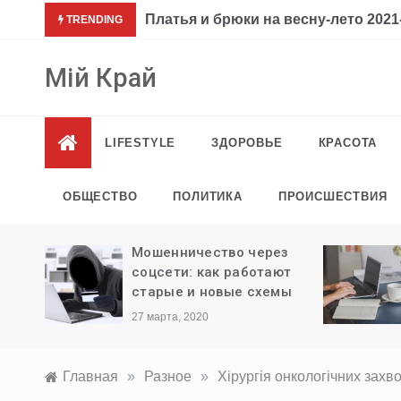
Перейти
Платья и брюки на весну-лето 2021-
TRENDING
к
содержимому
Мій Край
LIFESTYLE
ЗДОРОВЬЕ
КРАСОТА
ОБЩЕСТВО
ПОЛИТИКА
ПРОИСШЕСТВИЯ
ли
Мошенничество через
ыезда
соцсети: как работают
старые и новые схемы
27 марта, 2020
Главная
»
Разное
»
Хірургія онкологічних захв