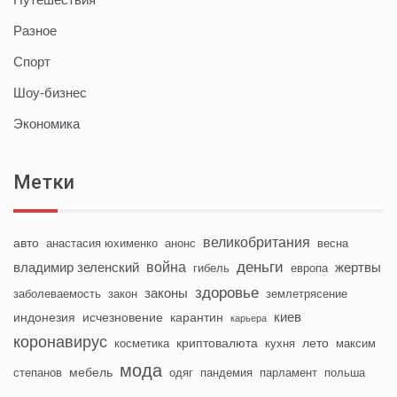
Разное
Спорт
Шоу-бизнес
Экономика
Метки
великобритания
авто
анастасия юхименко
анонс
весна
деньги
война
владимир зеленский
жертвы
гибель
европа
здоровье
законы
заболеваемость
закон
землетрясение
киев
индонезия
исчезновение
карантин
карьера
коронавирус
криптовалюта
лето
косметика
кухня
максим
мода
мебель
степанов
одяг
пандемия
парламент
польша