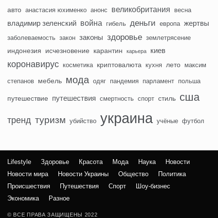
великобритания
авто
анастасия юхименко
анонс
весна
деньги
война
владимир зеленский
жертвы
гибель
европа
здоровье
законы
заболеваемость
закон
землетрясение
киев
индонезия
исчезновение
карантин
карьера
коронавирус
криптовалюта
лето
косметика
кухня
максим
мода
мебель
степанов
одяг
пандемия
парламент
польша
сша
путешествия
путешествие
стиль
смертность
спорт
украина
туризм
тренд
убийство
учёные
футбол
Lifestyle
Здоровье
Красота
Мода
Наука
Новости
Новости мира
Новости Украины
Общество
Политика
Происшествия
Путешествия
Спорт
Шоу-бизнес
Экономика
Разное
© ВСЕ ПРАВА ЗАЩИЩЕНЫ 2022