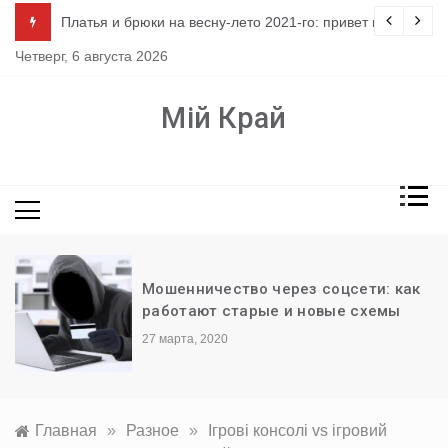
Перейти
ло
Платья и брюки на весну-лето 2021-го: привет из 80-х
к
Четверг, 6 августа 2026
содержимому
Мій Край
Мошенничество через соцсети: как
работают старые и новые схемы
27 марта, 2020
Главная
»
Разное
»
Ігрові консолі vs ігровий