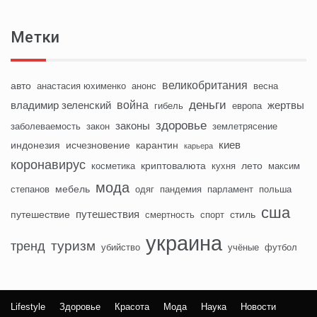
Метки
великобритания
авто
анастасия юхименко
анонс
весна
деньги
война
владимир зеленский
жертвы
гибель
европа
здоровье
законы
заболеваемость
закон
землетрясение
киев
индонезия
исчезновение
карантин
карьера
коронавирус
криптовалюта
лето
косметика
кухня
максим
мода
мебель
степанов
одяг
пандемия
парламент
польша
сша
путешествия
путешествие
стиль
смертность
спорт
украина
туризм
тренд
убийство
учёные
футбол
Lifestyle
Здоровье
Красота
Мода
Наука
Новости