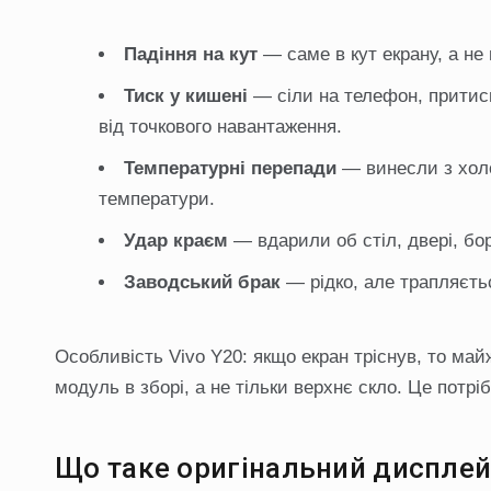
Падіння на кут
— саме в кут екрану, а не 
Тиск у кишені
— сіли на телефон, притис
від точкового навантаження.
Температурні перепади
— винесли з холо
температури.
Удар краєм
— вдарили об стіл, двері, бор
Заводський брак
— рідко, але трапляєть
Особливість Vivo Y20: якщо екран тріснув, то май
модуль в зборі, а не тільки верхнє скло. Це потрі
Що таке оригінальний диспле