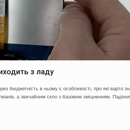
иходить з ладу
ез бюджетність в ньому є особливості, про які варто зн
агманів, а звичайним скло з базовим зміцненням. Падінн