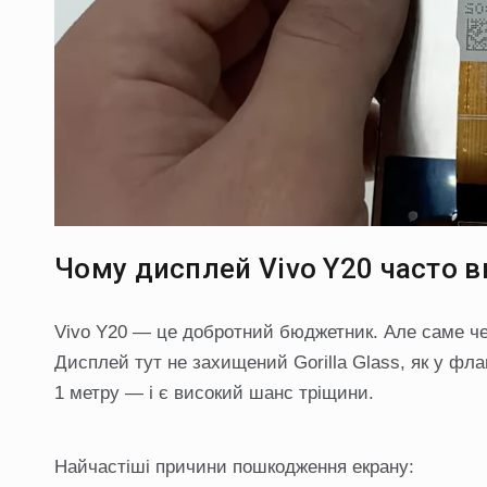
Чому дисплей Vivo Y20 часто в
Vivo Y20 — це добротний бюджетник. Але саме чер
Дисплей тут не захищений Gorilla Glass, як у фл
1 метру — і є високий шанс тріщини.
Найчастіші причини пошкодження екрану: