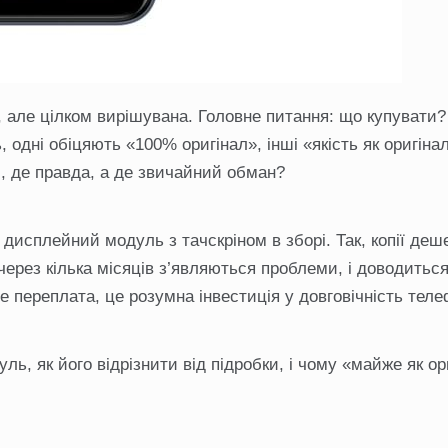
 але цілком вирішувана. Головне питання: що купувати?
, одні обіцяють «100% оригінал», інші «якість як оригінал
ти, де правда, а де звичайний обман?
 дисплейний модуль з тачскріном в зборі. Так, копії деш
через кілька місяців з’являються проблеми, і доводиться
 переплата, це розумна інвестиція у довговічність теле
ь, як його відрізнити від підробки, і чому «майже як ор