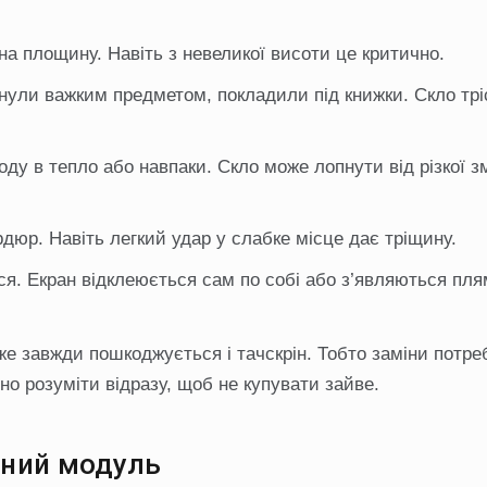
на площину. Навіть з невеликої висоти це критично.
нули важким предметом, покладили під книжки. Скло трі
ду в тепло або навпаки. Скло може лопнути від різкої з
дюр. Навіть легкий удар у слабке місце дає тріщину.
ся. Екран відклеюється сам по собі або з’являються пля
же завжди пошкоджується і тачскрін. Тобто заміни потре
бно розуміти відразу, щоб не купувати зайве.
йний модуль