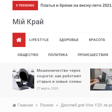
Перейти
Платья и брюки на весну-лето 2021-
TRENDING
к
содержимому
Мій Край
LIFESTYLE
ЗДОРОВЬЕ
КРАСОТА
ОБЩЕСТВО
ПОЛИТИКА
ПРОИСШЕСТВИЯ
ли
Мошенничество через
ыезда
соцсети: как работают
старые и новые схемы
27 марта, 2020
Главная
»
Разное
»
Дисплей для Vivo Y20: як р