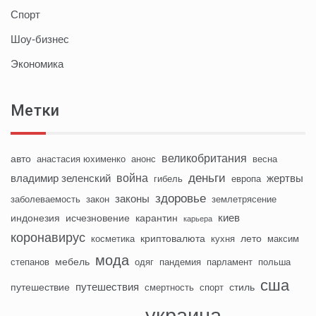
Спорт
Шоу-бизнес
Экономика
Метки
великобритания
авто
анастасия юхименко
анонс
весна
деньги
война
владимир зеленский
жертвы
гибель
европа
здоровье
законы
заболеваемость
закон
землетрясение
киев
индонезия
исчезновение
карантин
карьера
коронавирус
криптовалюта
лето
косметика
кухня
максим
мода
мебель
степанов
одяг
пандемия
парламент
польша
сша
путешествия
путешествие
стиль
смертность
спорт
украина