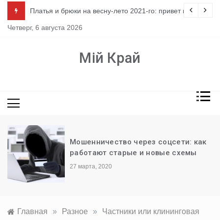
Перейти
ло
Платья и брюки на весну-лето 2021-го: привет из 80-х
к
Четверг, 6 августа 2026
содержимому
Мій Край
Мошенничество через соцсети: как
работают старые и новые схемы
27 марта, 2020
Главная
»
Разное
»
Частники или клининговая