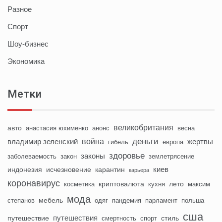
Разное
Спорт
Шоу-бизнес
Экономика
Метки
великобритания
авто
анастасия юхименко
анонс
весна
деньги
война
владимир зеленский
жертвы
гибель
европа
здоровье
законы
заболеваемость
закон
землетрясение
киев
индонезия
исчезновение
карантин
карьера
коронавирус
криптовалюта
лето
косметика
кухня
максим
мода
мебель
степанов
одяг
пандемия
парламент
польша
сша
путешествия
путешествие
стиль
смертность
спорт