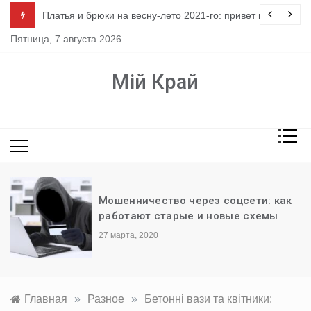
Перейти
ло
Платья и брюки на весну-лето 2021-го: привет из 80-х
к
Пятница, 7 августа 2026
содержимому
Мій Край
Мошенничество через соцсети: как
работают старые и новые схемы
27 марта, 2020
Главная
»
Разное
»
Бетонні вази та квітники: