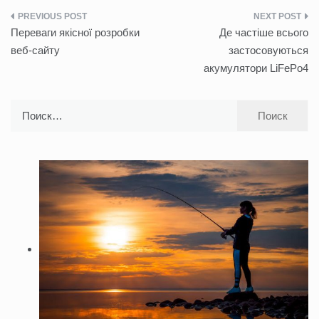
Навигация
Переваги якісної розробки
Де частіше всього
по
веб-сайту
застосовуються
акумулятори LiFePo4
записям
Найти: